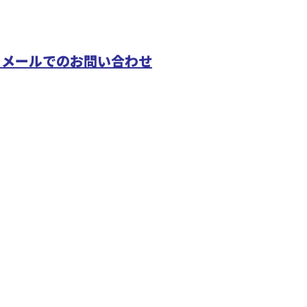
メールでのお問い合わせ
配管工事や
山田管工事
どで活動する山田管工事有限会社へ