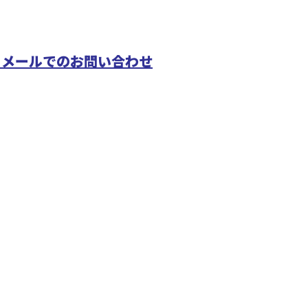
メールでのお問い合わせ
配管工事や
山田管工事
どで活動する山田管工事有限会社へ