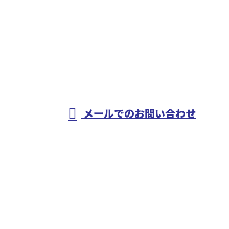
お電話でのお問い合わせ
0568-83-7168
配管工事や溶接工
事・設備工事なら
メールでのお問い合わせ
愛知県春日井市などで活動する山田管工事有限会社へ
ホーム
仕事を知る
人を知る
会社を知る
採用情報