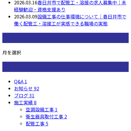
2026.03.16
春日井市で配管工・溶接の求人募集中｜未
経験歓迎・資格支援あり
2026.03.09
設備工事の仕事環境について｜春日井市で
働く配管工・溶接工が実感できる職場の実態
月別アーカイブ
月を選択
カテゴリー
Q&A
1
お知らせ
92
ブログ
31
施工実績
8
空調設備工事
1
衛生器具取付工事
2
配管工事
5