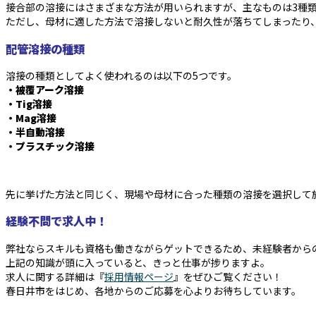
接合部の溶接にはさまざまな方法が用いられますが、主なものは3種
ただし、母材に適した方法で溶接しないと耐久性が落ちてしまったり
配管溶接の種類
溶接の種類としてよく使われるのは以下の5つです。
・被覆アーク溶接
・Tig溶接
・Mag溶接
・半自動溶接
・プラスチック溶接
先に挙げた方法と同じく、現場や母材に合った種類の溶接を選択して
経験不問で求人中！
弊社ならスキルも資格も働きながらゲットできるため、未経験者から
上記の知識が頭に入っていると、きっと仕事が捗りますよ。
求人に関する詳細は『
採用情報ページ
』をぜひご覧ください！
春日井市をはじめ、各地からのご応募を心よりお待ちしています。