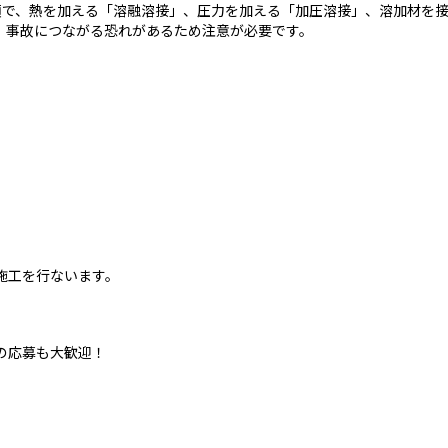
類で、熱を加える「溶融溶接」、圧力を加える「加圧溶接」、溶加材を
、事故につながる恐れがあるため注意が必要です。
施工を行ないます。
の応募も大歓迎！