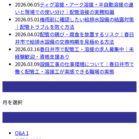
2026.06.05
ティグ溶接・アーク溶接・半自動溶接の違
いと現場での使い分け｜配管溶接の実務知識
2026.05.01
梅雨前に確認したい給排水設備の結露対策
｜配管トラブルを防ぐ方法
2026.04.02
配管の錆び・腐食を放置するリスク｜春日
井市で給排水設備の交換時期を見極める方法
2026.03.16
春日井市で配管工・溶接の求人募集中｜未
経験歓迎・資格支援あり
2026.03.09
設備工事の仕事環境について｜春日井市で
働く配管工・溶接工が実感できる職場の実態
月別アーカイブ
月を選択
カテゴリー
Q&A
1