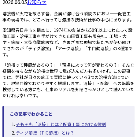
2026.06.05
お知らせ
溶接機が火花を散らす音、金属が溶け合う瞬間のにおい——配管工
事の現場では、どこへ行っても溶接の技術が仕事の中心にあります。
愛知県春日井市を拠点に、1974年の創業から50年以上にわたって設
備工事・溶接工事を手がけてきた山田管工事有限会社。工場・大
学・病院・大型商業施設など、さまざまな現場で私たちが使い続け
てきたのが「ティグ溶接」「アーク溶接」「半自動溶接」の3種類で
す。
「溶接って種類があるの？」「現場によって何が変わるの？」そんな
疑問を持ちながら溶接の世界に飛び込んだ方も多いはず。この記事
では、弊社が日々の施工で実際に使っている3つの溶接方法につい
て、現場目線でわかりやすく解説します。溶接工・配管工への転職を
検討している方にも、仕事のリアルを知るきっかけとして読んでいた
だければ幸いです。
この記事でわかること
そもそも「溶接」とは？配管工事における役割
ティグ溶接（TIG溶接）とは？