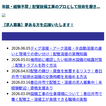
年齢・経験不問♪配管設備工事のプロとして技術を磨き...
【求人募集】夢ある方を応援いたします！
最近の投稿
2026.06.05
ティグ溶接・アーク溶接・半自動溶接の違
いと現場での使い分け｜配管溶接の実務知識
2026.05.01
梅雨前に確認したい給排水設備の結露対策
｜配管トラブルを防ぐ方法
2026.04.02
配管の錆び・腐食を放置するリスク｜春日
井市で給排水設備の交換時期を見極める方法
2026.03.16
春日井市で配管工・溶接の求人募集中｜未
経験歓迎・資格支援あり
2026.03.09
設備工事の仕事環境について｜春日井市で
働く配管工・溶接工が実感できる職場の実態