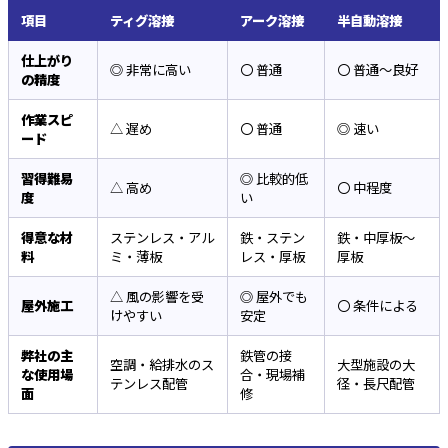
項目
ティグ溶接
アーク溶接
半自動溶接
仕上がり
◎ 非常に高い
〇 普通
〇 普通〜良好
の精度
作業スピ
△ 遅め
〇 普通
◎ 速い
ード
習得難易
◎ 比較的低
△ 高め
〇 中程度
度
い
得意な材
ステンレス・アル
鉄・ステン
鉄・中厚板〜
料
ミ・薄板
レス・厚板
厚板
△ 風の影響を受
◎ 屋外でも
屋外施工
〇 条件による
けやすい
安定
弊社の主
鉄管の接
空調・給排水のス
大型施設の大
な使用場
合・現場補
テンレス配管
径・長尺配管
面
修