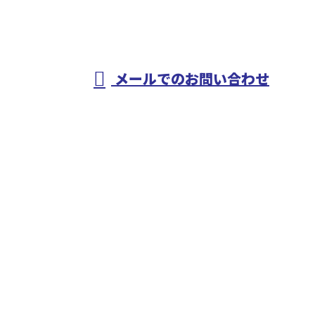
事・設備工事なら
メールでのお問い合わせ
愛知県春日井市などで活動する山田管工事有限会社へ
ホーム
仕事を知る
人を知る
会社を知る
採用情報
施工実績
ブログ
BLOG