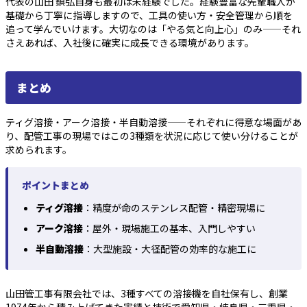
代表の山田 鎮弘自身も最初は未経験でした。経験豊富な先輩職人が
基礎から丁寧に指導しますので、工具の使い方・安全管理から順を
追って学んでいけます。大切なのは「やる気と向上心」のみ——それ
さえあれば、入社後に確実に成長できる環境があります。
まとめ
ティグ溶接・アーク溶接・半自動溶接——それぞれに得意な場面があ
り、配管工事の現場ではこの3種類を状況に応じて使い分けることが
求められます。
ポイントまとめ
ティグ溶接
：精度が命のステンレス配管・精密現場に
アーク溶接
：屋外・現場施工の基本、入門しやすい
半自動溶接
：大型施設・大径配管の効率的な施工に
山田管工事有限会社では、3種すべての溶接機を自社保有し、創業