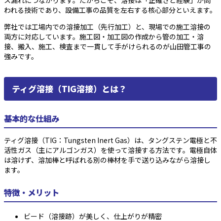
ス漏れにつながります。だからこそ、溶接は「正確さと経験」が問
われる技術であり、設備工事の品質を左右する核心部分といえます。
弊社では工場内での溶接加工（先行加工）と、現場での施工溶接の
両方に対応しています。施工図・加工図の作成から管の加工・溶
接、搬入、施工、検査まで一貫して手がけられるのが山田管工事の
強みです。
ティグ溶接（TIG溶接）とは？
基本的な仕組み
ティグ溶接（TIG：Tungsten Inert Gas）は、タングステン電極と不
活性ガス（主にアルゴンガス）を使って溶接する方法です。電極自体
は溶けず、溶加棒と呼ばれる別の棒材を手で送り込みながら溶接し
ます。
特徴・メリット
ビード（溶接跡）が美しく、仕上がりが精密