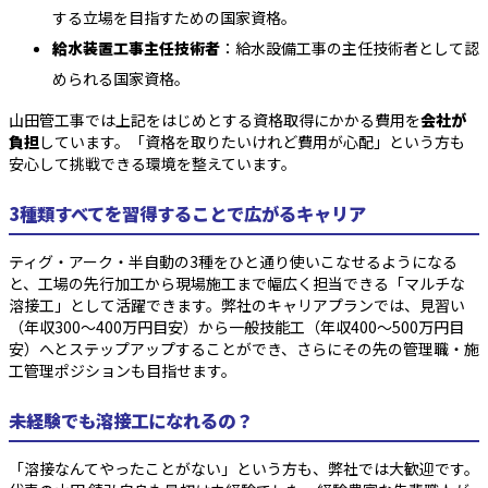
する立場を目指すための国家資格。
給水装置工事主任技術者
：給水設備工事の主任技術者として認
められる国家資格。
山田管工事では上記をはじめとする資格取得にかかる費用を
会社が
負担
しています。「資格を取りたいけれど費用が心配」という方も
安心して挑戦できる環境を整えています。
3種類すべてを習得することで広がるキャリア
ティグ・アーク・半自動の3種をひと通り使いこなせるようになる
と、工場の先行加工から現場施工まで幅広く担当できる「マルチな
溶接工」として活躍できます。弊社のキャリアプランでは、見習い
（年収300〜400万円目安）から一般技能工（年収400〜500万円目
安）へとステップアップすることができ、さらにその先の管理職・施
工管理ポジションも目指せます。
未経験でも溶接工になれるの？
「溶接なんてやったことがない」という方も、弊社では大歓迎です。