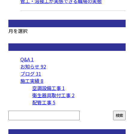
管工・溶接工が実感できる職場の実態
月別アーカイブ
月を選択
カテゴリー
Q&A
1
お知らせ
92
ブログ
31
施工実績
8
空調設備工事
1
衛生器具取付工事
2
配管工事
5
コラム