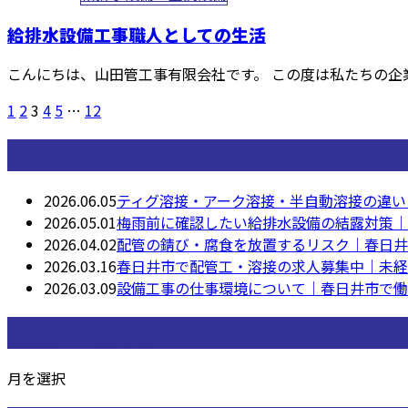
給排水設備工事職人としての生活
こんにちは、山田管工事有限会社です。 この度は私たちの企業
1
2
3
4
5
…
12
最近の投稿
2026.06.05
ティグ溶接・アーク溶接・半自動溶接の違い
2026.05.01
梅雨前に確認したい給排水設備の結露対策｜
2026.04.02
配管の錆び・腐食を放置するリスク｜春日井
2026.03.16
春日井市で配管工・溶接の求人募集中｜未経
2026.03.09
設備工事の仕事環境について｜春日井市で働
月別アーカイブ
月を選択