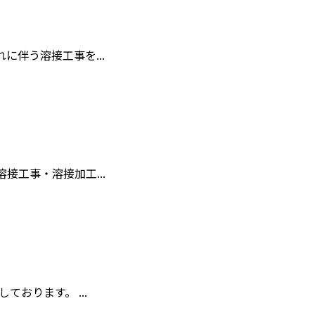
伴う溶接工事を...
工事・溶接加工...
おります。 ...