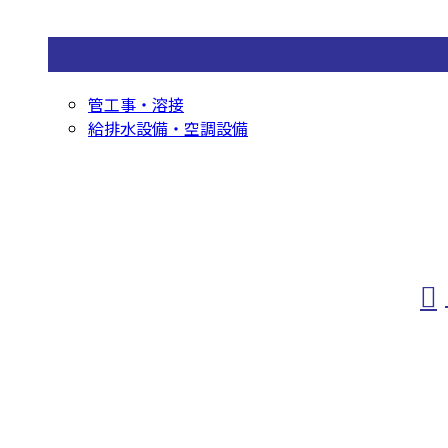
コラムカテゴリ
管工事・溶接
給排水設備・空調設備
お問い合わせ
お電話でのお問い合わせ
0568-83-7168
ホーム
仕事を知る
人を知る