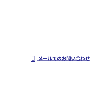
お電話でのお問い合わせ
0568-83-7168
配管工事や溶接工
事・設備工事なら
メールでのお問い合わせ
愛知県春日井市などで活動する山田管工事有限会社へ
ホーム
仕事を知る
人を知る