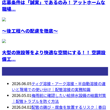
応募条件は「誠実」であるのみ！ アットホームな
職場...
～後工程への配慮を徹底～
大型の施設等をより快適な空間にする！！ 空調設
備工...
最近の投稿
2026.06.05
ティグ溶接・アーク溶接・半自動溶接の違
いと現場での使い分け｜配管溶接の実務知識
2026.05.01
梅雨前に確認したい給排水設備の結露対策
｜配管トラブルを防ぐ方法
2026.04.02
配管の錆び・腐食を放置するリスク｜春日