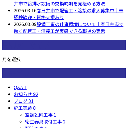
井市で給排水設備の交換時期を見極める方法
2026.03.16
春日井市で配管工・溶接の求人募集中｜未
経験歓迎・資格支援あり
2026.03.09
設備工事の仕事環境について｜春日井市で
働く配管工・溶接工が実感できる職場の実態
月別アーカイブ
月を選択
カテゴリー
Q&A
1
お知らせ
92
ブログ
31
施工実績
8
空調設備工事
1
衛生器具取付工事
2